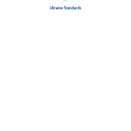
Ukraine Standards
Національний орган стандартизації
ДП "УкрНДНЦ"
Авторське право © 2026 ДП "УкрНДНЦ". Всі права
захищені.