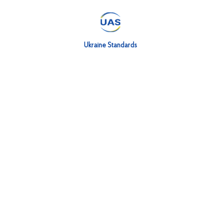
Ukraine Standards
тети
Публічні закупівлі
Те
13084-6:2025 (EN
ДСТУ EN 1365-6:2025 (E
015, IDT) ТРУБИ
6:2004, IDT) ВИПРОБУ
АМОНЕСНІ. Частина 6.
НЕСУЧИХ БУДІВЕЛЬНИ