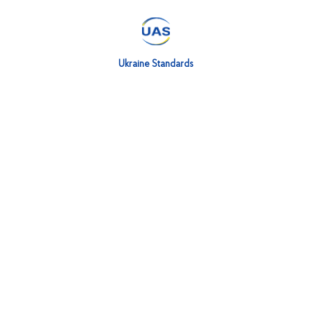
Накази щодо діяльності ТК
Повідомлення та довідки щодо діяльності ТК
Ukraine Standards
Інформаційно-довідкові матеріали
Питання-відповіді щодо організаційної дія
Яка процедура прийняття нових колективних та індивідуальних ч
Чи можуть бути прийняті нові колективні та індивідуальні члени в
індивідуальних?
Яким чином потрібно обирати голову ТК та його заступників та 