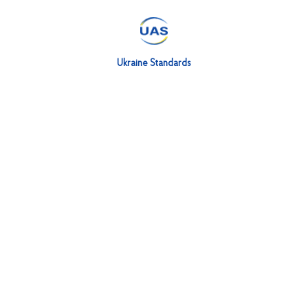
№ 157 від 12.08.2022
Про внесення змін до складу ТК 99
Ukraine Standards
№ 165 від 16.08.2022
Про внесення змін до складу ТК 103
№ 142 від 02.08.2022
Про внесення змін до керівного складу ТК 176 та складу ТК 1
№ 148 від 05.08.2022
Про внесення змін до керівного складу ТК 125 та складу ТК 1
№ 169 від 19.08.2022